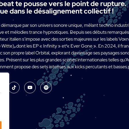
eat te pousse vers le point de rupture.
e dans le désalignement collectif !
 démarque par son univers sonore unique, mêlant techno industri
ave et mélodies trance hypnotiques. Depuis ses débuts remarqués
eur italien s’impose avec des sorties majeures sur les labels Vo
 Witte), dont les EP « Infinity » et « Ever Gone ». En 2024, il fra
c son propre label Orbital, explorant davantage ses paysages so
s. Présent sur les plus grandes scènes internationales telles qu’
gnment propose des sets intenses aux kicks percutants et basses
e