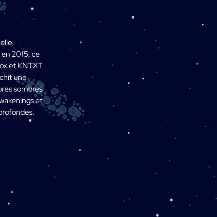
elle,
 en 2015, ce
xnox et KNTXT
nchit une
nores sombres
Awakenings et
 profondes.