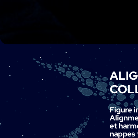
AL
ALI
COL
Figure 
Alignme
et harm
nappes 