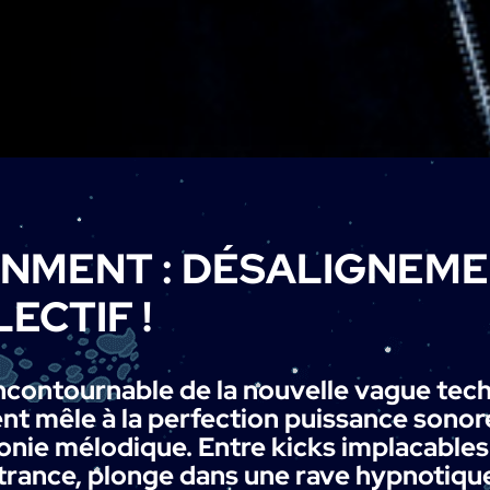
IGNMENT AU 
GNMENT : DÉSALIGNEM
LECTIF
!
incontournable de la nouvelle vague tec
nt mêle à la perfection puissance sonor
onie mélodique. Entre kicks implacables
trance, plonge dans une rave hypnotiqu